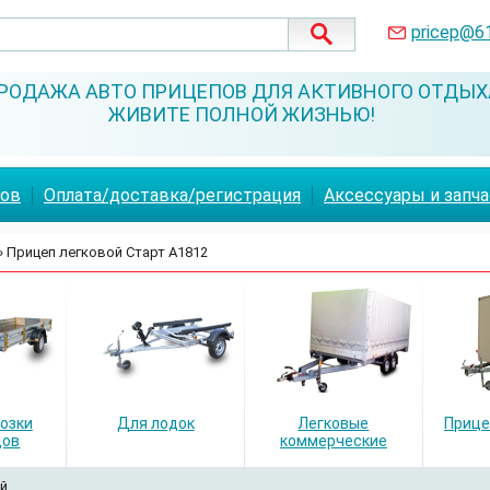
pricep@6
РОДАЖА АВТО ПРИЦЕПОВ ДЛЯ АКТИВНОГО ОТДЫХ
ЖИВИТЕ ПОЛНОЙ ЖИЗНЬЮ!
пов
Оплата/доставка/регистрация
Аксессуары и запч
» Прицеп легковой Старт А1812
озки
Для лодок
Легковые
Прице
дов
коммерческие
й