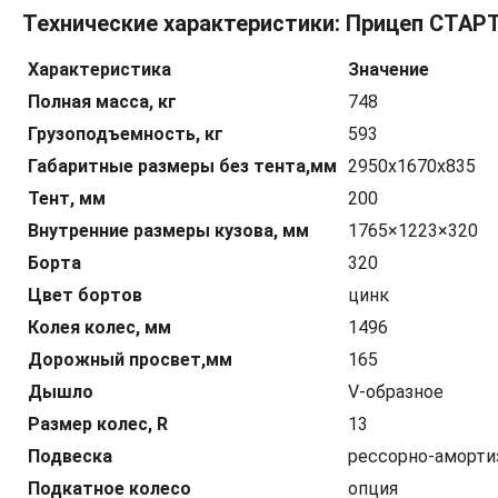
Технические характеристики: Прицеп СТАР
Характеристика
Значение
Полная масса, кг
748
Грузоподъемность, кг
593
Габаритные размеры без тента,мм
2950x1670x835
Тент, мм
200
Внутренние размеры кузова, мм
1765×1223×320
Борта
320
Цвет бортов
цинк
Колея колес, мм
1496
Дорожный просвет,мм
165
Дышло
V-образное
Размер колес, R
13
Подвеска
рессорно-аморти
Подкатное колесо
опция