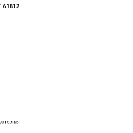
Т A1812
заторная