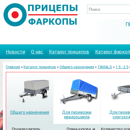
П
Новости
О нас
Каталог прицепов
Каталог фарко
Главная
»
Каталог прицепов
»
Общего назначения
»
TAVIALS
»
1.5 - 2.5
Общего назначения
Для перевозки
Для перев
квадроцикла
снегохо
Производитель
Длина кузова, м
Количество осе