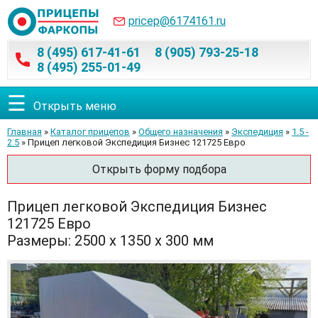
pricep@6174161.ru
8 (495) 617-41-61
8 (905) 793-25-18
8 (495) 255-01-49
☰
Открыть меню
Главная
»
Каталог прицепов
»
Общего назначения
»
Экспедиция
»
1.5 -
2.5
» Прицеп легковой Экспедиция Бизнес 121725 Евро
Открыть форму подбора
Прицеп легковой Экспедиция Бизнес
121725 Евро
Размеры: 2500 х 1350 х 300 мм