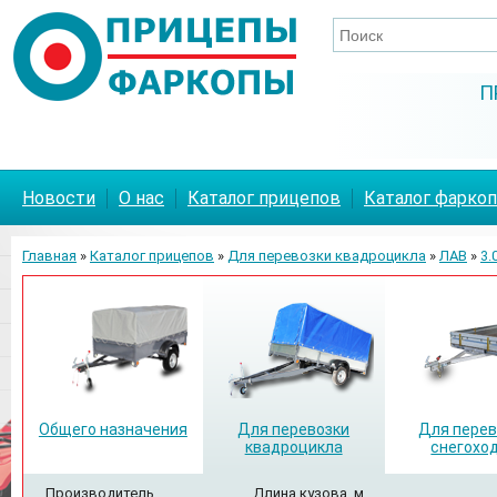
П
Новости
О нас
Каталог прицепов
Каталог фарко
Главная
»
Каталог прицепов
»
Для перевозки квадроцикла
»
ЛАВ
»
3.0
Общего назначения
Для перевозки
Для перев
квадроцикла
снегохо
Производитель
Длина кузова, м