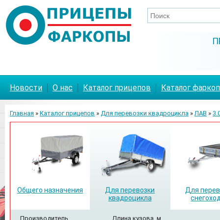
П
Новости
О нас
Каталог прицепов
Каталог фарко
Главная
»
Каталог прицепов
»
Для перевозки квадроцикла
»
ЛАВ
»
3.0
Общего назначения
Для перевозки
Для перев
квадроцикла
снегохо
Производитель
Длина кузова, м