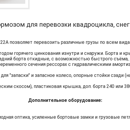
ормозом для перевозки квадроцикла, снего
22А позволяет перевозить различные грузы по всем видам
дом горячего цинкования изнутри и снаружи. Борта и кры
задний борта откидные, с возможностью быстрого съёма,
 переменного сечения рессорах с гидравлическими аморти
ля "запаски" и запасное колесо, опорные стойки сзади (н
ким скосом), пластиковая крышка, доп. борта 240 или 380 
Дополнительное оборудование:
иодная оптика, усиленные бортовые замки и грузовые пет