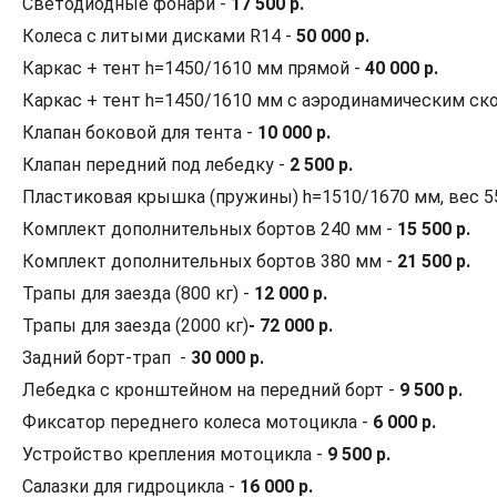
Светодиодные фонари -
17 500 р.
Колеса с литыми дисками R14 -
50 000 р.
Каркас + тент h=1450/1610 мм прямой -
40 000 р.
Каркас + тент h=1450/1610 мм с аэродинамическим ск
Клапан боковой для тента -
10 000 р.
Клапан передний под лебедку -
2 500 р.
Пластиковая крышка (пружины) h=1510/1670 мм, вес 5
Комплект дополнительных бортов 240 мм -
15 500 р.
Комплект дополнительных бортов 380 мм -
21 500 р.
Трапы для заезда (800 кг) -
12 000 р.
Трапы для заезда (2000 кг)
- 72 000 р.
Задний борт-трап -
30 000 р.
Лебедка с кронштейном на передний борт -
9 500 р.
Фиксатор переднего колеса мотоцикла -
6 000 р.
Устройство крепления мотоцикла -
9 500 р.
Салазки для гидроцикла -
16 000 р.