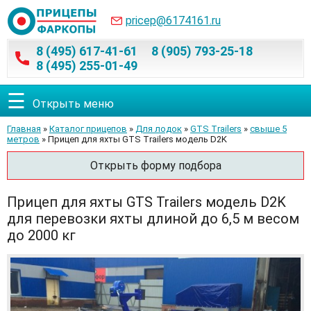
pricep@6174161.ru
8 (495) 617-41-61
8 (905) 793-25-18
8 (495) 255-01-49
☰
Открыть меню
Главная
»
Каталог прицепов
»
Для лодок
»
GTS Trailers
»
свыше 5
метров
» Прицеп для яхты GTS Trailers модель D2K
Открыть форму подбора
Прицеп для яхты GTS Trailers модель D2K
для перевозки яхты длиной до 6,5 м весом
до 2000 кг