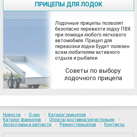
ПРИЦЕПЫ ДЛЯ ЛОДОК
Лодочные прицепы позволят
безопасно перевезти лодку ПВХ
при помощи любого легкового
автомобиля. Прицеп для
перевозки лодки будет полезен
всем любителям активного
отдыха и рыбалки.
Советы по выбору
лодочного прицепа
Многие любители
путешествий и активного
отдыха не мыслят свою жизнь
без лодок и катеров, благодаря
которым можно порыбачить и
Новости
О нас
Каталог прицепов
поохотиться в недоступных для
Каталог фаркопов
Оплата/доставка/регистрация
Аксессуары и запчасти
Ремонт прицепов
Контакты
остальных людей местах,
полюбоваться красотами