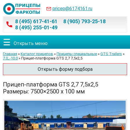
pricep@6174161.ru
8 (495) 617-41-61
8 (905) 793-25-18
8 (495) 255-01-49
☰
Открыть меню
Главная
»
Каталог прицепов
»
Прицепы специальные
»
GTS Trailers
»
7.0_-10.0
» Прицеп-платформа GTS 2,7 7,5х2,5
Открыть форму подбора
Прицеп-платформа GTS 2,7 7,5х2,5
Размеры: 7500×2500 х 100 мм