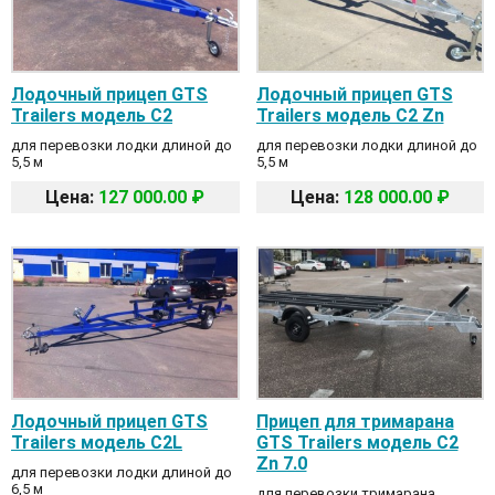
Лодочный прицеп GTS
Лодочный прицеп GTS
Trailers модель C2
Trailers модель C2 Zn
для перевозки лодки длиной до
для перевозки лодки длиной до
5,5 м
5,5 м
Цена:
127 000.00 ₽
Цена:
128 000.00 ₽
Лодочный прицеп GTS
Прицеп для тримарана
Trailers модель C2L
GTS Trailers модель C2
Zn 7.0
для перевозки лодки длиной до
6,5 м
для перевозки тримарана