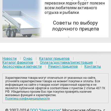
перевозки лодки будет полезен
всем любителям активного
отдыха и рыбалки.
Советы по выбору
лодочного прицепа
Многие любители
путешествий и активного
отдыха не мыслят свою жизнь
без лодок и катеров, благодаря
которым можно порыбачить и
Новости
О нас
Каталог прицепов
поохотиться в недоступных для
Каталог фаркопов
Оплата/доставка/регистрация
Аксессуары и запчасти
Ремонт прицепов
Контакты
остальных людей местах,
полюбоваться красотами
местной природы. Благо, наша
Характеристики товара могут отличаться от указанных на сайте,
страна богата самыми
уточняйте характеристики товара на момент покупки и оплаты. Вся
информация на сайте о товарах носит справочный характер и не
разнообразными водоемами,
является публичной офертой в соответствии с пунктом 2 статьи 437 ГК
которые находятся вблизи
РФ. Убедительно просим Вас при покупке проверять наличие
практически любого города.
желаемых функций и характеристик.
Политика конфиденциальности
Счастливые владельцы лодок
при их перевозке испытывают
ряд трудностей, решить
© 2007-2024
ООО "Навигатор"
Московская область, г.