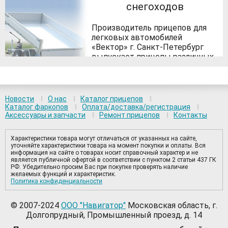
снегоходов
Производитель прицепов для
легковых автомобилей
«Вектор» г. Санкт-Петербург
выпускает прицепы различных
размеров, под различные
нужды. Особенность прицепов
ЛАВ в их прочной сварной раме,
которая позволяет перевозить
Новости
О нас
Каталог прицепов
тяжелые грузы на легковом
Каталог фаркопов
Оплата/доставка/регистрация
прицепе.
Аксессуары и запчасти
Ремонт прицепов
Контакты
Прицепы для перевозки
снегоходов представлены в
Характеристики товара могут отличаться от указанных на сайте,
уточняйте характеристики товара на момент покупки и оплаты. Вся
широком ассортименте, с
информация на сайте о товарах носит справочный характер и не
различными вариантами длины,
является публичной офертой в соответствии с пунктом 2 статьи 437 ГК
РФ. Убедительно просим Вас при покупке проверять наличие
и, что более важно, – ширины
желаемых функций и характеристик.
кузова. Это позволяет
Политика конфиденциальности
перевозить на прицепе 1й-2х, а
в некоторых случаях и до 3х
© 2007-2024
ООО "Навигатор"
Московская область, г.
единиц мототехники. Для
Долгопрудный, Промышленный проезд, д. 14
погрузки/выгрузки техники
одноосные прицепы