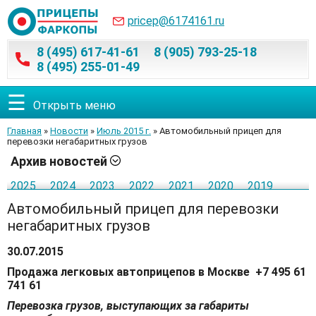
pricep@6174161.ru
8 (495) 617-41-61
8 (905) 793-25-18
8 (495) 255-01-49
☰
Открыть меню
Главная
»
Новости
»
Июль 2015 г.
» Автомобильный прицеп для
перевозки негабаритных грузов
Архив новостей
2025
2024
2023
2022
2021
2020
2019
2018
2017
2016
2015
Автомобильный прицеп для перевозки
негабаритных грузов
Январь
Февраль
Март
Апрель
Май
Июнь
Июль
Август
Сентябрь
Октябрь
Ноябрь
30.07.2015
Декабрь
Продажа легковых автоприцепов в Москве +7 495 61
741 61
Перевозка грузов, выступающих за габариты