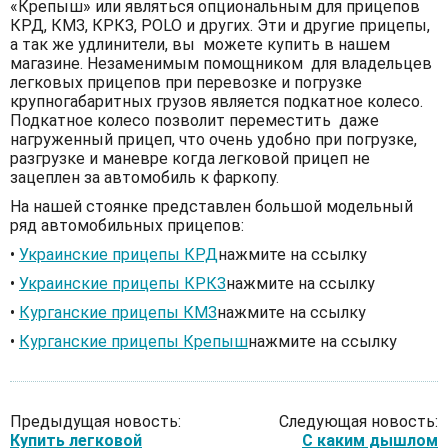
«Крепыш» или являться опциональным для прицепов
КРД, КМЗ, КРКЗ, POLO и других. Эти и другие прицепы,
а так же удлинители, вы можете купить в нашем
магазине. Незаменимым помощником для владельцев
легковых прицепов при перевозке и погрузке
крупногабаритных грузов является подкатное колесо.
Подкатное колесо позволит переместить даже
нагруженный прицеп, что очень удобно при погрузке,
разгрузке и маневре когда легковой прицеп не
зацеплен за автомобиль к фаркопу.
На нашей стоянке представлен большой модельный
ряд автомобильных прицепов:
•
Украинские прицепы КРД
нажмите на ссылку
•
Украинские прицепы КРКЗ
нажмите на ссылку
•
Курганские прицепы КМЗ
нажмите на ссылку
•
Курганские прицепы Крепыш
нажмите на ссылку
Предыдущая новость:
Следующая новость:
Купить легковой
С каким дышлом