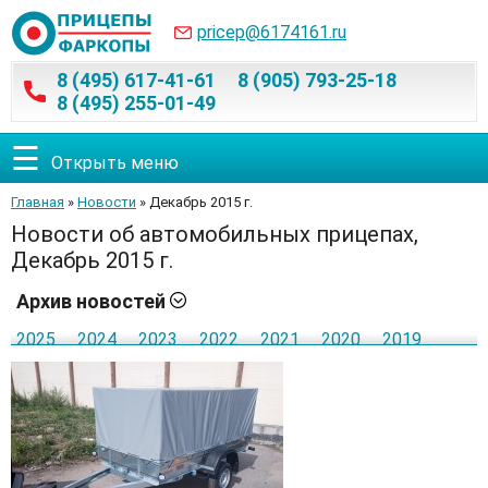
pricep@6174161.ru
8 (495) 617-41-61
8 (905) 793-25-18
8 (495) 255-01-49
☰
Открыть меню
Главная
»
Новости
» Декабрь 2015 г.
Новости об автомобильных прицепах,
Декабрь 2015 г.
Архив новостей
2025
2024
2023
2022
2021
2020
2019
2018
2017
2016
2015
Январь
Февраль
Март
Апрель
Май
Июнь
Июль
Август
Сентябрь
Октябрь
Ноябрь
Декабрь