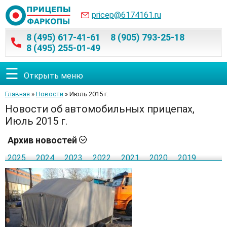
pricep@6174161.ru
8 (495) 617-41-61
8 (905) 793-25-18
8 (495) 255-01-49
☰
Открыть меню
Главная
»
Новости
» Июль 2015 г.
Новости об автомобильных прицепах,
Июль 2015 г.
Архив новостей
2025
2024
2023
2022
2021
2020
2019
2018
2017
2016
2015
Январь
Февраль
Март
Апрель
Май
Июнь
Июль
Август
Сентябрь
Октябрь
Ноябрь
Декабрь