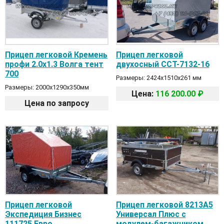
Прицеп легковой Кремень
Прицеп легковой
профи 2.0х1.3 Волга тент
двухосный ССТ-7132-16
700
Размеры: 2424х1510х261 мм
Размеры: 2000х1290х350мм
Цена:
116 200.00 ₽
Цена по запросу
Прицеп легковой
Прицеп легковой 8213А5
Экспедиция Бизнес
Универсал Плюс с
111725 Евро
модулем-багажником